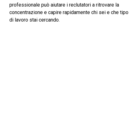
professionale può aiutare i reclutatori a ritrovare la
concentrazione e capire rapidamente chi sei e che tipo
di lavoro stai cercando.
Inoltre, un riepilogo aggiunge un tocco personale a un
curriculum. È il posto giusto per scrivere dei tuoi
risultati particolari o di qualsiasi statistica a cui vuoi
che il reclutatore presti attenzione. Fo esempio:
"Assistente amministrativo competente con oltre 9 anni
di esperienza in ufficio, specializzato in lavoro
amministrativo, problem solving, pianificazione e
assistenza ottimale. Comprovata efficienza con la
capacità di apprendere e navigare rapidamente in
qualsiasi programma software per computer o sistema
di archiviazione per ufficio".
Dovresti includere la posizione nell'introduzione (ad
esempio - "Responsabile delle vendite" o "Manager
carismatico"), risultati significativi ("Laurea